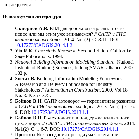
инфраструктура
Используемая литература
Скворцов А.В.
BIM для дорожной отрасли: что-то
новое или мы этим уже занимаемся? //
САПР и ГИС
автомобильных дорог
. 2014. № 1(2). С. 8-11. DOI:
10.17273/CADGIS.2014.1.2
Yin R.K.
Case study Research
, Second Edition. California:
Sage Publications. 1994.
National Building Information Modelling Standard
. National
Institute of Building Sciences
,
buldingSMARTalliance. 2007.
182 p.
Succar B.
Building Information Modeling Framework:
A Research and Delivery Foundation for Industry
Stakeholders //
Automation in Construction
. 2009. Vol.18.
No. 3. P. 357-375.
Бойков В.Н.
САПР автодорог — перспективы развития
//
САПР и ГИС автомобильных дорог
. 2013. № 1(1). С. 6-
9. DOI:
10.17273/CADGIS.2013.1.1
Бойков В.Н.
IT-технологии в поддержке жизненного
цикла дорог //
САПР и ГИС автомобильных дорог
. 2014.
№ 1(2). С. 1,6-7. DOI:
10.17273/CADGIS.2014.1.1
Протокол № 2 заседания президиума Совета при