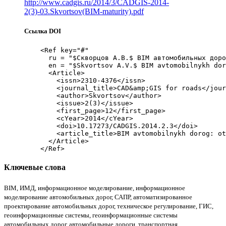
http://www.cadgis.ru/2014/3/CADGIS-2014-
2(3)-03.Skvortsov(BIM-maturity).pdf
Ссылка DOI
    <Ref key="#"

      ru = "$Скворцов А.В.$ BIM автомобильных доро
      en = "$Skvortsov A.V.$ BIM avtomobilnykh dor
      <Article>

        <issn>2310-4376</issn>

        <journal_title>CAD&amp;GIS for roads</jour
        <author>Skvortsov</author>

        <issue>2(3)</issue>

        <first_page>12</first_page>

        <cYear>2014</cYear>

        <doi>10.17273/CADGIS.2014.2.3</doi>

        <article_title>BIM avtomobilnykh dorog: ot
      </Article>

Ключевые слова
BIM
,
ИМД
,
информационное моделирование
,
информационное
моделирование автомобильных дорог, САПР
,
автоматизированное
проектирование автомобильных дорог
,
техническое регулирование, ГИС
,
геоинформационные системы
,
геоинформационные системы
автомобильных дорог, автомобильные дороги
,
транспортная