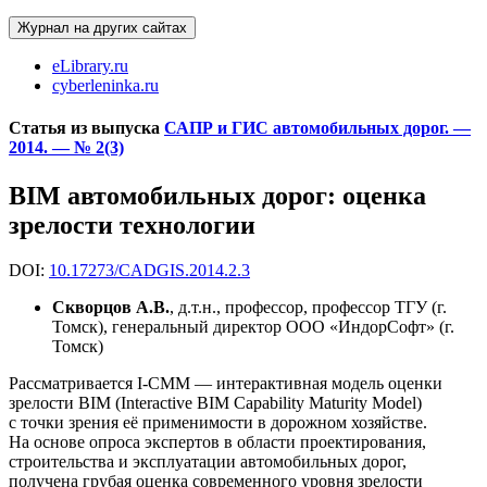
Журнал на других сайтах
eLibrary.ru
cyberleninka.ru
Статья из выпуска
САПР и ГИС автомобильных дорог. —
2014. — № 2(3)
BIM автомобильных дорог: оценка
зрелости технологии
DOI:
10.17273/CADGIS.2014.2.3
Скворцов А.В.
, д.т.н., профессор, профессор ТГУ (г.
Томск), генеральный директор ООО «ИндорСофт» (г.
Томск)
Рассматривается I-CMM — интерактивная модель оценки
зрелости BIM
(
Interactive BIM Capability Maturity Model)
с точки зрения её применимости в дорожном хозяйстве.
На основе опроса экспертов в области проектирования,
строительства и эксплуатации автомобильных дорог
,
получена грубая оценка современного уровня зрелости