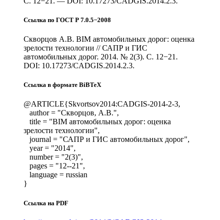
С. 12−21. — DOI: 10.17273/CADGIS.2014.2.3.
Ссылка по ГОСТ Р 7.0.5−2008
Скворцов А.В. BIM автомобильных дорог: оценка
зрелости технологии // САПР и ГИС
автомобильных дорог. 2014. № 2(3). С. 12−21.
DOI: 10.17273/CADGIS.2014.2.3.
Ссылка в формате BiBTeX
@ARTICLE{Skvortsov2014:CADGIS-2014-2-3,
author = "Скворцов, А.В.",
title = "BIM автомобильных дорог: оценка
зрелости технологии",
journal = "САПР и ГИС автомобильных дорог",
year = "2014",
number = "2(3)",
pages = "12--21",
language = russian
}
Ссылка на PDF