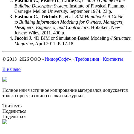
Eastman C.
,
Fisher D.
,
Lafue G.
, et al.
An Outline of the
Building Descripton System
. Institute of Physical Planning
,
Carnegie-Mellon University. September 1974. 23 p.
Eastman C.
,
Teicholz P.
, et al.
BIM Handbook: A Guide
to Building Information Modeling for Owners
,
Managers
,
Designers
,
Engineers
,
and Contractors
. Hoboken
,
New
Jersey: Wiley
,
2011. 490 p.
Jacobi J.
4D BIM or Simulation-Based Modeling //
Structure
Magazine
, April 2011. P. 17-18.
© 2013−2026 ООО «
ИндорСофт
»
·
Требования
·
Контакты
В начало
Полное или частичное копирование материалов допускается
только при указании ссылки на журнал.
Твитнуть
Поделиться
Поделиться