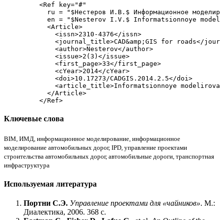
    <Ref key="#"

      ru = "$Нестеров И.В.$ Информационное моделир
      en = "$Nesterov I.V.$ Informatsionnoye model
      <Article>

        <issn>2310-4376</issn>

        <journal_title>CAD&amp;GIS for roads</jour
        <author>Nesterov</author>

        <issue>2(3)</issue>

        <first_page>33</first_page>

        <cYear>2014</cYear>

        <doi>10.17273/CADGIS.2014.2.5</doi>

        <article_title>Informatsionnoye modelirova
      </Article>

Ключевые слова
BIM
,
ИМД
,
информационное моделирование
,
информационное
моделирование автомобильных дорог, IPD
,
управление проектами
строительства автомобильных дорог
,
автомобильные дороги
,
транспортная
инфраструктура
Используемая литература
Портни С.Э.
Управление проектами для
«
чайников»
. М.:
Диалектика
,
2006. 368 с.