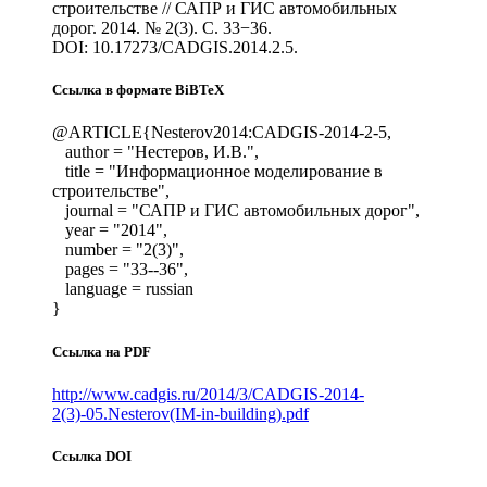
строительстве // САПР и ГИС автомобильных
дорог. 2014. № 2(3). С. 33−36.
DOI: 10.17273/CADGIS.2014.2.5.
Ссылка в формате BiBTeX
@ARTICLE{Nesterov2014:CADGIS-2014-2-5,
author = "Нестеров, И.В.",
title = "Информационное моделирование в
строительстве",
journal = "САПР и ГИС автомобильных дорог",
year = "2014",
number = "2(3)",
pages = "33--36",
language = russian
}
Ссылка на PDF
http://www.cadgis.ru/2014/3/CADGIS-2014-
2(3)-05.Nesterov(IM-in-building).pdf
Ссылка DOI