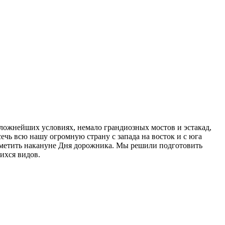
сложнейших условиях
,
немало грандиозных мостов и эстакад
,
чь всю нашу огромную страну с запада на восток и с юга
тметить накануне Дня дорожника. Мы решили подготовить
ихся видов.