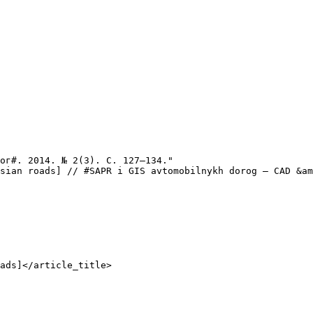
ог#. 2014. № 2(3). С. 127–134."

sian roads] // #SAPR i GIS avtomobilnykh dorog — CAD &am
ads]</article_title>
