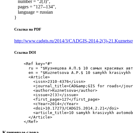
number = "2(3)",
pages = "127--134",
language = russian
}
Ссылка на PDF
http://www.cadgis.ru/2014/3/CADGIS-2014-2(3)-21.Kuznetsova
Ссылка DOI
    <Ref key="#"

      ru = "$Кузнецова А.П.$ 10 самых красивых авт
      en = "$Kuznetsova A.P.$ 10 samykh krasivykh 
      <Article>

        <issn>2310-4376</issn>

        <journal_title>CAD&amp;GIS for roads</jour
        <author>Kuznetsova</author>

        <issue>2(3)</issue>

        <first_page>127</first_page>

        <cYear>2014</cYear>

        <doi>10.17273/CADGIS.2014.2.21</doi>

        <article_title>10 samykh krasivykh avtomob
      </Article>

Ключевые слова