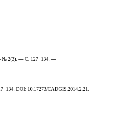
 № 2(3). — С. 127−134. —
27−134. DOI: 10.17273/CADGIS.2014.2.21.