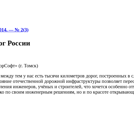
14. — № 2(3)
ог России
рСофт» (г. Томск)
 между тем у нас есть тысячи километров дорог
,
построенных в 
яние отечественной дорожной инфраструктуры позволяет пересе
оления инженеров
,
учёных и строителей
,
что хочется особенно о
ько по своим инженерным решениям
,
но и по красоте открывающ